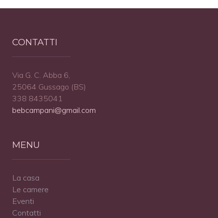
CONTATTI
Via G. C. Abba 6,
25064 Gussago (BS)
338 8435041
bebcampani@gmail.com
MENU
La casa
Le camere
Eventi
Contatti