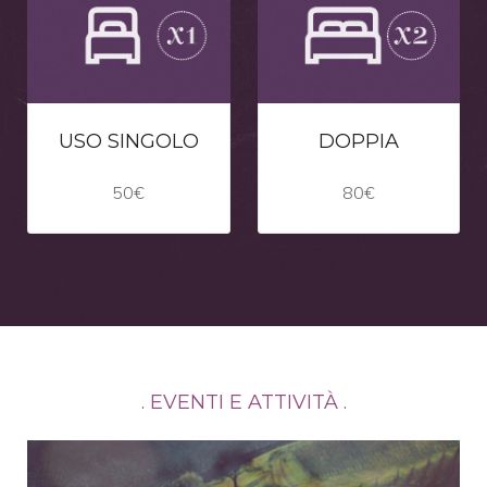
USO SINGOLO
DOPPIA
50€
80€
. EVENTI E ATTIVITÀ .